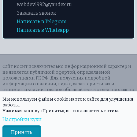
webdev1992@yandex.ru
Заказать звонок
Написать в Telegram
Написать в Whatsapp
Сайт носит исключительно информационный характер и
не является публичной офертой, определяемой
положениями ГК РФ. Для получения подробной
информации о наличии, видах, характеристиках и
стоимости услуг и товаров обращайтесь в отдел продаж по
указанным на сайте контактам.
Мы используем файлы cookie на этом сайте для улучшения
Правовая информация
работы.
Нажимая кнопку «Принять», вы соглашаетесь с этим.
Разработано в
ZOLIN DIGITAL
Настройки куки
Ⓒ 2026 Все права защищены okei-potolki.ru
Принять