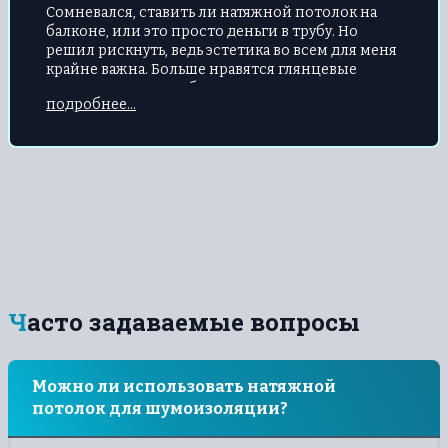
Сомневался, ставить ли натяжной потолок на
балконе, или это просто деньги в трубу. Но
решил рискнуть, ведь эстетика во всем для меня
крайне важна. Больше нравятся глянцевые
полотна. Но когда обратился с заказом,
подробнее...
специалисты посоветовали тканевый вариант,
потому, что балкон неотапливаемый. Спасибо за
дельный совет, третий год стоит – ни
деформаций, ни потери цвета, даже воду
удерживал, когда сверху затопили. Задумываюсь
теперь о натяжном потолке в ванную.
Часто задаваемые вопросы
Можно ли использовать натяжной
потолок для шумоизоляции?