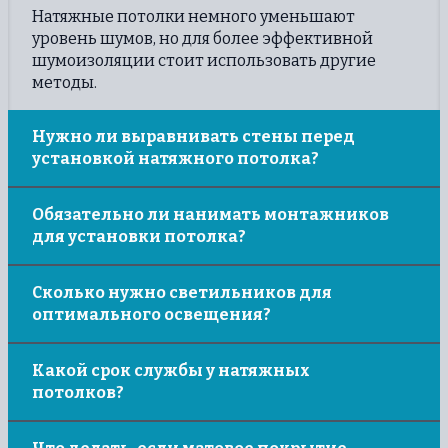
Натяжные потолки немного уменьшают
уровень шумов, но для более эффективной
шумоизоляции стоит использовать другие
методы.
Нужно ли выравнивать стены перед
установкой натяжного потолка?
Необязательно. Однако, чем ровнее стены, тем
Обязательно ли нанимать монтажников
красивее будет примыкать к ним натяжной
для установки потолка?
потолок.
Закрепить полотно можно самостоятельно, но
Сколько нужно светильников для
при работе со светильниками лучше
оптимального освещения?
довериться электромонтеру, так как работать с
электричеством без навыков очень опасно!
Можно обойтись как одной большой люстрой,
Какой срок службы у натяжных
так и десятком небольших светильников,
потолков?
которые могут создавать интересные образы.
Натяжной потолок будет радовать вас не менее