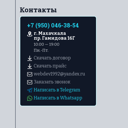
Контакты
+7 (950) 046-38-54
г. Махачкала
пр. Гамидова 16Г
10:00 — 19:00
Пн.-Пт.
Скачать договор
Скачать прайс
webdev1992@yandex.ru
Заказать звонок
Написать в Telegram
Написать в Whatsapp