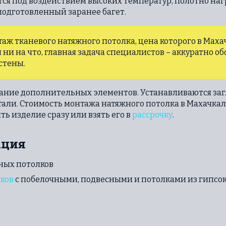
тся под воздействием высоких температур, полотно на
подготовленный заранее багет.
 тканевого натяжного потолка, цена которого в Махач
 ни на что, главная задача специалистов – аккуратно об
стены.
ние дополнительных элементов. Устанавливаются загл
тали. Стоимость монтажа натяжного потолка в Махачкал
ь изделие сразу или взять его в
рассрочку
.
ация
ных потолков
ков
с побелочными, подвесными и потолками из гипсо