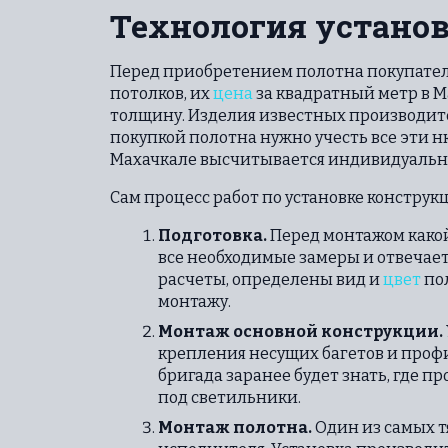
Технология устано
Перед приобретением полотна покупателю
потолков, их
цена
за квадратный метр в М
толщину. Изделия известных производите
покупкой полотна нужно учесть все эти ню
Махачкале высчитывается индивидуально
Сам процесс работ по установке конструк
Подготовка.
Перед монтажом какой
все необходимые замеры и отвечает
расчеты, определены вид и
цвет
пол
монтажу.
Монтаж основной конструкции.
крепления несущих багетов и проф
бригада заранее будет знать, где 
под светильники.
Монтаж полотна.
Один из самых т