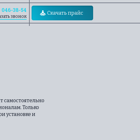
) 046-38-54
Скачать прайс
азать звонок
т самостоятельно
ионалам. Только
и установке и