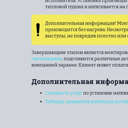
исполнителя. Установка производи
тепловой пушки и натягивается на 
Дополнительная информация! Монтаж
производится без нагрева. Несмотря
выступы, не повредив полотно или 
Завершающим этапом является монтирова
светильники
, подгоняются различные де
компанией заранее. Клиент может оплатит
Дополнительная информ
Стоимость услуг
по установке натяж
Таблица сравнения натяжных потол