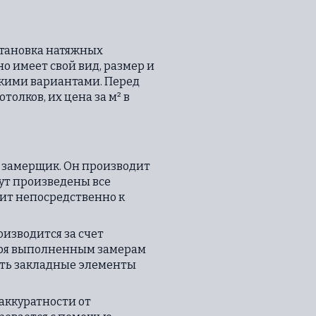
становка натяжных
о имеет свой вид, размер и
скими вариантами. Перед
олков, их цена за м² в
 замерщик. Он производит
дут произведены все
ит непосредственно к
изводится за счет
даря выполненным замерам
вить закладные элементы
аккуратности от