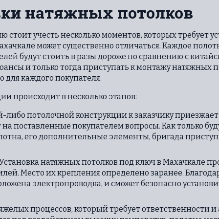
вки натяжных потолков
 стоит учесть несколько моментов, которых требует у
ахачкале может существенно отличаться. Каждое полотн
лей будут стоить в разы дороже по сравнению с китай
ансы и только тогда приступать к монтажу натяжных пот
 для каждого покупателя.
ции происходит в несколько этапов:
-либо потолочной конструкции к заказчику приезжает
 на поставленные покупателем вопросы. Как только бу
отна, его дополнительные элементы, бригада приступ
Установка натяжных потолков под ключ в Махачкале про
илей. Место их крепления определено заранее. Благо
проложена электропроводка, и сможет безопасно устано
яжелых процессов, который требует ответственности и 