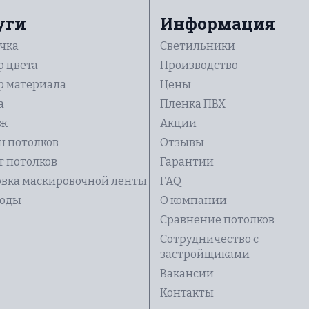
уги
Информация
очка
Светильники
р цвета
Производство
р материала
Цены
а
Пленка ПВХ
аж
Акции
н потолков
Отзывы
т потолков
Гарантии
овка маскировочной ленты
FAQ
воды
О компании
Сравнение потолков
Сотрудничество с
застройщиками
Вакансии
Контакты