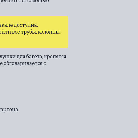
гревается с помощью
кале доступна,
ойти все трубы, колонны,
ушки для багета, крепятся
е обговаривается с
картона