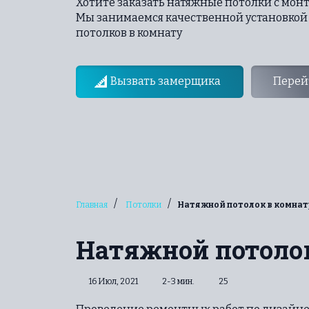
Хотите заказать натяжные потолки с мон
Мы занимаемся качественной установкой
потолков в комнату
Вызвать замерщика
Перейт
/
/
Главная
Потолки
Натяжной потолок в комнат
Натяжной потоло
16 Июл, 2021
2-3 мин.
25