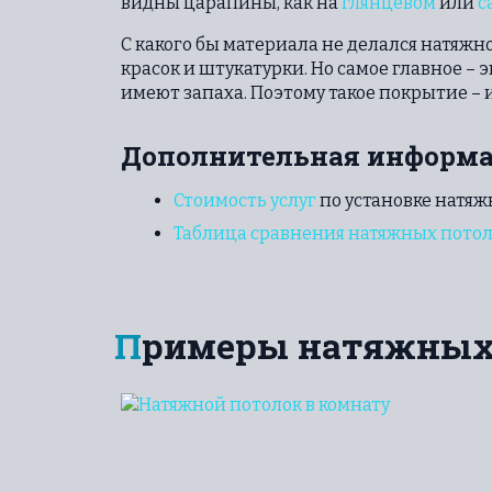
видны царапины, как на
глянцевом
или
с
С какого бы материала не делался натяжн
красок и штукатурки. Но самое главное –
имеют запаха. Поэтому такое покрытие –
Дополнительная информ
Стоимость услуг
по установке натяж
Таблица сравнения натяжных потол
Примеры натяжных