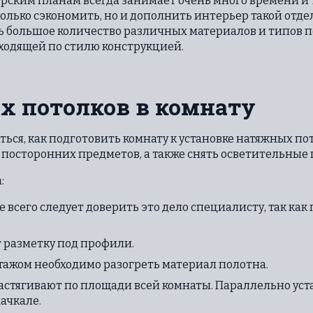
рским планам всегда занимает очень много времени и
олько сэкономить, но и дополнить интерьер такой отде
ь большое количество различных материалов и типов п
ходящей по стилю конструкцией.
х потолков в комнату
ться, как подготовить комнату к установке натяжных по
 посторонних предметов, а также снять осветительные
:
всего следует доверить это дело специалисту, так как
 разметку под профили.
ажом необходимо разогреть материал полотна.
астягивают по площади всей комнаты. Параллельно уст
ачкале.