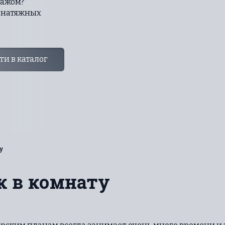
тажом?
 натяжных
и в каталог
у
к в комнату