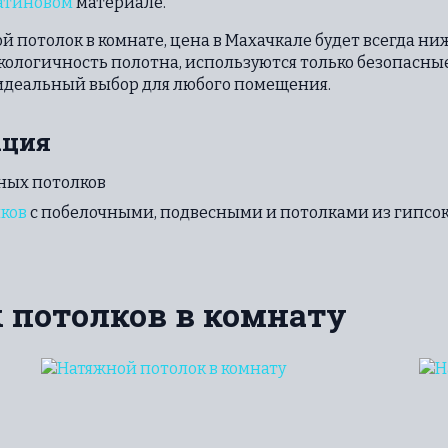
атиновом
материале.
ой потолок в комнате, цена в Махачкале будет всегда н
 экологичность полотна, используются только безопасн
 идеальный выбор для любого помещения.
ация
ных потолков
ков
с побелочными, подвесными и потолками из гипсо
 потолков в комнату