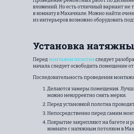
Проведение ремонтных работ по дизайне
вложений. Но есть отличный вариант не т
в комнату в Махачкале. Можно найти очен
из интерьеров возможно оборудовать под
Установка натяжны
Перед
монтажом полотна
следует разобра
начала следует освободить помещение от
Последовательность проведения монтажа
Делаются замеры помещения. Лучше 
можно некорректно снять мерки.
Перед установкой полотна проводят
Непосредственно перед самим монт
Покрытие закрепляют на багете и р
комнате с натяжным потолком в Мах