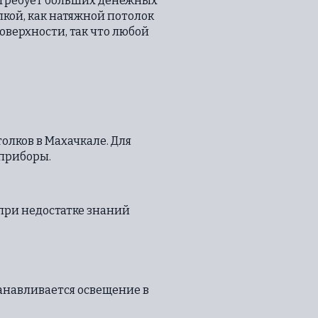
 требует больших денежных
лкой, как натяжной потолок
оверхности, так что любой
толков в Махачкале. Для
 приборы.
 при недостатке знаний
анавливается освещение в