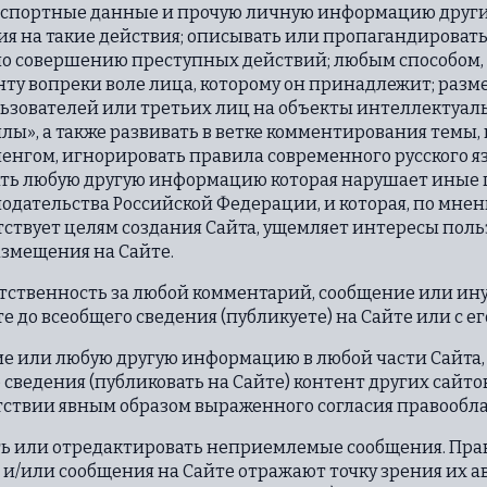
паспортные данные и прочую личную информацию други
ия на такие действия; описывать или пропагандироват
о совершению преступных действий; любым способом, в
унту вопреки воле лица, которому он принадлежит; ра
ователей или третьих лиц на объекты интеллектуаль
ы», а также развивать в ветке комментирования темы, 
енгом, игнорировать правила современного русского я
ать любую другую информацию которая нарушает иные 
одательства Российской Федерации, и которая, по мн
етствует целям создания Сайта, ущемляет интересы пол
змещения на Сайте.
тветственность за любой комментарий, сообщение или и
 до всеобщего сведения (публикуете) на Сайте или с е
ие или любую другую информацию в любой части Сайта,
сведения (публиковать на Сайте) контент других сайтов
ствии явным образом выраженного согласия правооблад
ить или отредактировать неприемлемые сообщения. Пра
/или сообщения на Сайте отражают точку зрения их авт