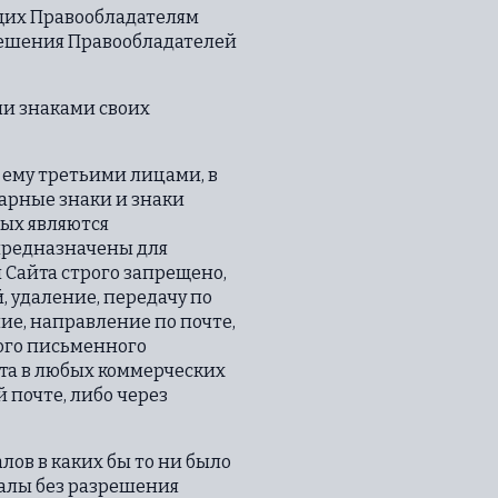
ащих Правообладателям
решения Правообладателей
ми знаками своих
 ему третьими лицами, в
арные знаки и знаки
рых являются
предназначены для
 Сайта строго запрещено,
 удаление, передачу по
ие, направление по почте,
ого письменного
та в любых коммерческих
й почте, либо через
лов в каких бы то ни было
иалы без разрешения