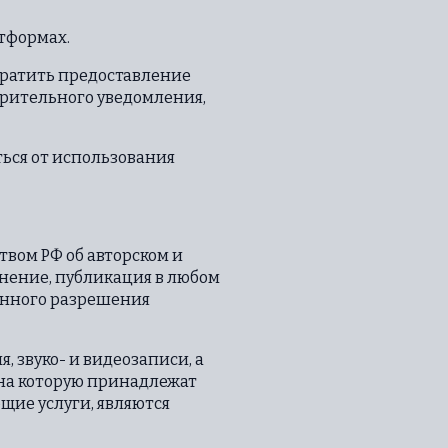
атформах.
екратить предоставление
варительного уведомления,
ться от использования
вом РФ об авторском и
нение, публикация в любом
енного разрешения
, звуко- и видеозаписи, а
 на которую принадлежат
щие услуги, являются