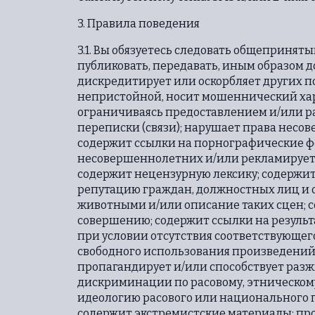
3. Правила поведения
3.1. Вы обязуетесь следовать общеприня
публиковать, передавать, иным образом 
дискредитирует или оскорбляет других по
непристойной, носит мошеннический хар
ограничиваясь предоставлением и/или р
переписки (связи); нарушает права несо
содержит ссылки на порнографические фот
несовершеннолетних и/или рекламирует 
содержит нецензурную лексику; содержит 
репутацию граждан, должностных лиц и 
животными и/или описание таких сцен; со
совершению; содержит ссылки на резуль
при условии отсутствия соответствующег
свободного использования произведений
пропагандирует и/или способствует разж
дискриминации по расовому, этническом
идеологию расового или национального 
содержит экстремистские материалы; пр