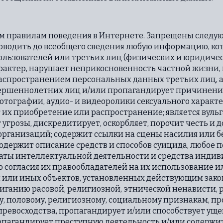
тым правилам поведения в Интернете. Запрещены следую
доводить до всеобщего сведения любую информацию, кот
льзователей или третьих лиц (физических и юридическ
актер, нарушает неприкосновенность частной жизни, в
аспространением персональных данных третьих лиц, 
вершеннолетних лиц и/или пропагандирует причинение
ографии, аудио- и видеоролики сексуального характера
их приобретение или распространение; является вуль
угрозы, дискредитирует, оскорбляет, порочит честь и 
организаций; содержит ссылки на сцены насилия или б
держит описание средств и способов суицида, любое п
таты интеллектуальной деятельности и средства инди
о согласия их правообладателей на их использование 
 или иных объектов, установленных действующим зако
иганию расовой, религиозной, этнической ненависти, 
у, половому, религиозному, социальному признакам, 
превосходства, пропагандирует и/или способствует у
опагандирует преступную деятельность и/или содержи