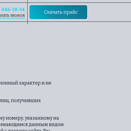
) 046-38-54
Скачать прайс
азать звонок
ионный характер и не
 лиц, получивших
му номеру, указанному на
занимающимся данным видом
й с данного сайта, Вы