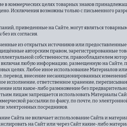
ние в коммерческих целях товарных знаков принадлеж
ещено. Исключения возможны только с письменного раз
мпаний, приведенные на Сайте, могут являться товарны
без их согласия.
лученные из открытых источников или предоставленные
ащищённые авторским правом, зарегистрированные тов
еллектуальной собственности, правообладателем кото
 включая любую информацию, размещенную на Сайте, 
вых целях. Любое иное использование Материалов или
, перевод, внесение несанкционированных изменений,
ное исполнение, ответственное хранение, переписыван
нение или какое-либо размножение без предварительн
етьим лицам запрещается использовать Материалы Сай
оммерческой рассылки по факсу, по почте, по электронно
ли электронных посредников.
ние Сайта не включает использование Сайта и материа
анслировать на Сайт или через Сайт какие-либо матер