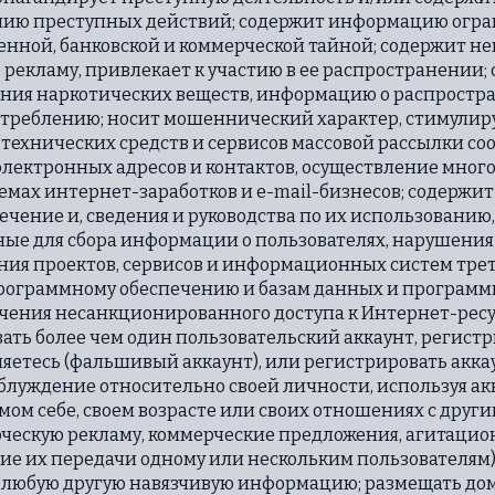
нию преступных действий; содержит информацию огра
твенной, банковской и коммерческой тайной; содержит
рекламу, привлекает к участию в ее распространении;
ния наркотических веществ, информацию о распростра
потреблению; носит мошеннический характер, стимулир
технических средств и сервисов массовой рассылки с
лектронных адресов и контактов, осуществление много
емах интернет-заработков и e-mail-бизнесов; содержит
чение и, сведения и руководства по их использованию,
е для сбора информации о пользователях, нарушения 
я проектов, сервисов и информационных систем трет
рограммному обеспечению и базам данных и программы
учения несанкционированного доступа к Интернет-ресу
ать более чем один пользовательский аккаунт, регист
ляетесь (фальшивый аккаунт), или регистрировать акк
блуждение относительно своей личности, используя акк
ом себе, своем возрасте или своих отношениях с друг
ческую рекламу, коммерческие предложения, агитаци
ие их передачи одному или нескольким пользователям
, любую другую навязчивую информацию; размещать до