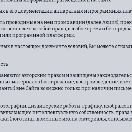
анных в его документации аппаратных и программных пл
ать проводимые на нем промо акции (далее Акция), пр
кже оставляет за собой право, в любое время и без пред
й или программной платформы.
анных в настоящем документе условий, Вы можете отказа
ость
храняются авторским правом и защищены законодательст
нных материалов (копирование, воспроизведение, изме
рианты) вне Сайта возможно только при наличии письм
фотографии, дизайнерские работы, графику, изображения
, включающие интеллектуальную собственность, права
наки (логотипы, доменные имена, материалы, описываю
.