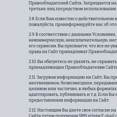
Правообладателей Сайта. Запрещается на
третьих лиц посредством использования 
2.8. Если Вам известно о действительно
пожалуйста, проинформируйте нас об это
2.9. В соответствии с данными Условиям
некоммерческую, неисключительную, нес
его сервисам. Вы признаете, что все не у
права на Сайт принадлежат Правообладат
2.10. Вы обязуетесь не удалять, не скрыв
принадлежащих Правообладателям Сайта
2.11. Загружая информацию на Сайт, Вы 
неотменяемое, безвозмездное, передава
целиком или частично, в любых форматах
адаптировать, публиковать и т.д. Если В
предоставления информации на Сайт.
2.12. Настоящим Вы даете свое согласие
Сайта путем получения SMS и/или E-mail