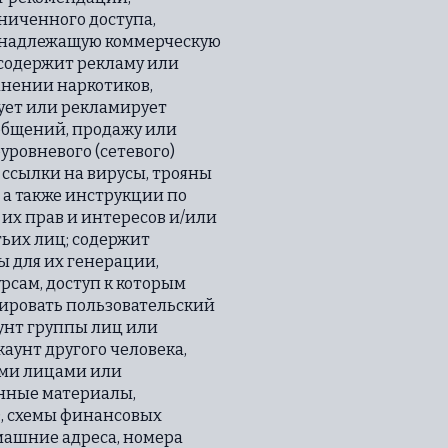
ниченного доступа,
 ненадлежащую коммерческую
 содержит рекламу или
нении наркотиков,
ует или рекламирует
ообщений, продажу или
уровневого (сетевого)
 ссылки на вирусы, трояны
 а также инструкции по
их прав и интересов и/или
ьих лиц; содержит
 для их генерации,
рсам, доступ к которым
рировать пользовательский
аунт группы лиц или
аунт другого человека,
ими лицами или
онные материалы,
), схемы финансовых
машние адреса, номера