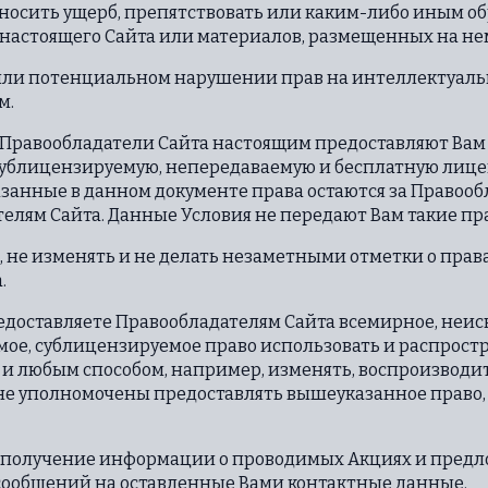
носить ущерб, препятствовать или каким-либо иным о
настоящего Сайта или материалов, размещенных на не
м или потенциальном нарушении прав на интеллектуаль
м.
и, Правообладатели Сайта настоящим предоставляют Ва
ублицензируемую, непередаваемую и бесплатную лицен
казанные в данном документе права остаются за Правооб
елям Сайта. Данные Условия не передают Вам такие пра
ать, не изменять и не делать незаметными отметки о прав
.
предоставляете Правообладателям Сайта всемирное, неи
емое, сублицензируемое право использовать и распрос
 и любым способом, например, изменять, воспроизводит
ы не уполномочены предоставлять вышеуказанное право,
 на получение информации о проводимых Акциях и пред
 сообщений на оставленные Вами контактные данные.