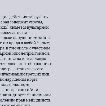
щие действия: загружать,
орая содержит угрозы,
их), является вульгарной,
ключая, но не
а также нарушением тайны
 им вреда в любой форме;
, в том числе, с участием
гарной или непристойной,
достоинство или деловую
есчеловечного обращения с
одстрекательство к его
видуализации третьих лиц
или нарушения норм
нодательством;
розни, вражды и/или
пропагандирует фашизм или
щемлению прав меньшинств;
т рекомендации,