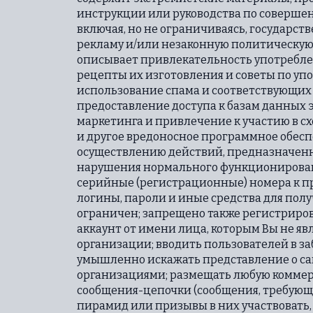
инструкции или руководства по соверше
включая, но не ограничиваясь, государс
рекламу и/или незаконную политическую 
описывает привлекательность употребле
рецепты их изготовления и советы по у
использование спама и соответствующих 
предоставление доступа к базам данных э
маркетинга и привлечение к участию в сх
и другое вредоносное программное обеспе
осуществлению действий, предназначенны
нарушения нормального функционировани
серийные (регистрационные) номера к п
логины, пароли и иные средства для пол
ограничен; запрещено также регистриров
аккаунт от имени лица, которым Вы не яв
организации; вводить пользователей в за
умышленно искажать представление о сам
организациями; размещать любую коммер
сообщения-цепочки (сообщения, требующ
пирамид или призывы в них участвовать