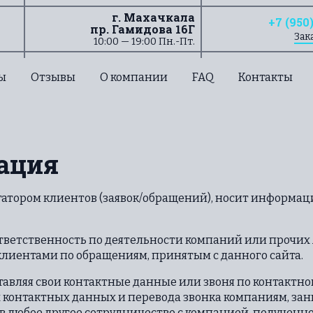
г. Махачкала
+7 (950
пр. Гамидова 16Г
Зак
10:00 — 19:00 Пн.-Пт.
ы
Отзывы
О компании
FAQ
Контакты
ация
гатором клиентов (заявок/обращений), носит информац
ответственность по деятельности компаний или прочих
лиентами по обращениям, принятым с данного сайта.
авляя свои контактные данные или звоня по контактно
их контактных данных и перевода звонка компаниям, 
в любое другое сотрудничество с компанией, полученно