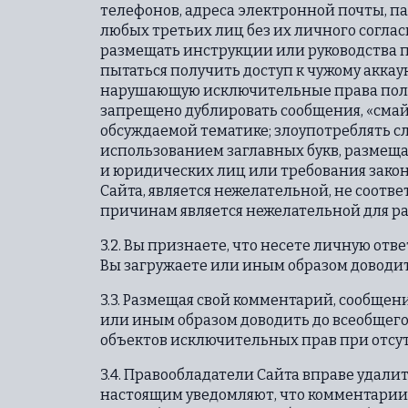
телефонов, адреса электронной почты, 
любых третьих лиц без их личного соглас
размещать инструкции или руководства п
пытаться получить доступ к чужому акка
нарушающую исключительные права польз
запрещено дублировать сообщения, «смайл
обсуждаемой тематике; злоупотреблять сл
использованием заглавных букв, размещ
и юридических лиц или требования закон
Сайта, является нежелательной, не соотв
причинам является нежелательной для ра
3.2. Вы признаете, что несете личную о
Вы загружаете или иным образом доводите
3.3. Размещая свой комментарий, сообщен
или иным образом доводить до всеобщего 
объектов исключительных прав при отсут
3.4. Правообладатели Сайта вправе удал
настоящим уведомляют, что комментарии и