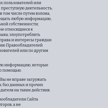
х пользователей или
ь преступную деятельность,
 том числе путем взлома,
змещать любую информацию,
ной собственности;
не относящиеся к
зыка; злоупотреблять
права и интересы граждан
ению Правообладателей
ьзователей или по другим
ную информацию, которые
го помощью.
 Вы не вправе загружать
, баз данных и прочих
ателя на такие действия.
вообладатели Сайта
оров, а не