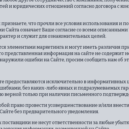
стей и юридических отношений согласно договора с к
 признаете, что прочли все условия использования и 
ами Сайта означает Ваше согласие со всеми описанным
арактер и служит для ознакомительных целей.
тся элементами маркетинга и могут иметь различия пр
то представленная информация на сайте не содержит н
бнаружили ошибки на Сайте, просим сообщить нам об эт
е предоставляются исключительно в информативных це
шибками, без каких-либо явных и подразумеваемых га
ью верной только при наличии письменного подтвержд
 собой право провести усовершенствование и/или внести
 Сайте без предварительного уведомления.
их поставщики не несут ответственности за любые убытк
ьзования информации, размещенной на Сайте.