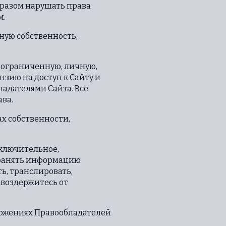
бразом нарушать права
м.
ную собственность,
м ограниченную, личную,
зию на доступ к Сайту и
ладателями Сайта. Все
ва.
ах собственности,
сключительное,
транять информацию
ь, транслировать,
 воздержитесь от
ложениях Правообладателей