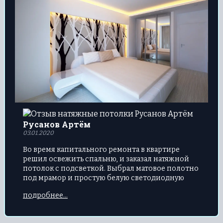
Русанов Артём
03.01.2020
Во время капитального ремонта в квартире
решил освежить спальню, и заказал натяжной
потолок с подсветкой. Выбрал матовое полотно
под мрамор и простую белую светодиодную
ленту. Вышло оригинально, мне понравилось. В
подробнее...
спальне стало гораздо уютнее.