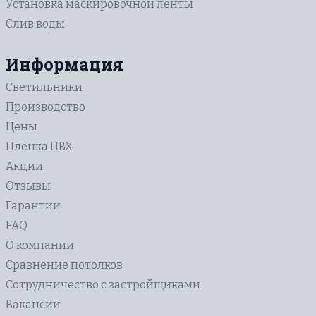
Установка маскировочной ленты
Бесшовные
В коридор
Слив воды
3D
В прихожую
Зеркальные
В ванную
Информация
Фактурные с тиснением и узором
Светильники
С трековыми светильниками
Производство
Цены
Пленка ПВХ
Акции
Отзывы
Гарантии
FAQ
О компании
Сравнение потолков
Сотрудничество с застройщиками
Вакансии